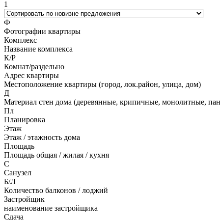
1
Ф
Фотографии квартиры
Комплекс
Название комплекса
К/Р
Комнат/раздельно
Адрес квартиры
Местоположение квартиры (город, лок.район, улица, дом)
Д
Материал стен дома (деревянные, крипичные, монолитные, па
Пл
Планировка
Этаж
Этаж / этажность дома
Площадь
Площадь общая / жилая / кухня
C
Санузел
Б/Л
Количество балконов / лоджий
Застройщик
наименование застройщика
Сдача