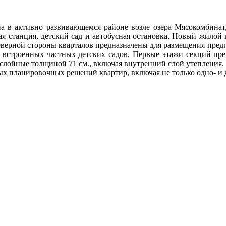
на в активно развивающемся районе возле озера Мясокомбинат
ая станция, детский сад и автобусная остановка. Новый жилой 
верной стороны кварталов предназначены для размещения предп
е встроенных частных детских садов. Первые этажи секций пре
слойные толщиной 71 см., включая внутренний слой утепления.
х планировочных решений квартир, включая не только одно- и д