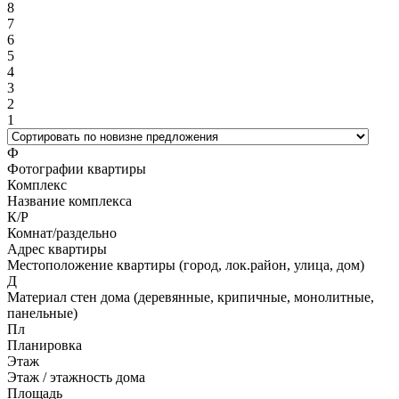
8
7
6
5
4
3
2
1
Ф
Фотографии квартиры
Комплекс
Название комплекса
К/Р
Комнат/раздельно
Адрес квартиры
Местоположение квартиры (город, лок.район, улица, дом)
Д
Материал стен дома (деревянные, крипичные, монолитные,
панельные)
Пл
Планировка
Этаж
Этаж / этажность дома
Площадь