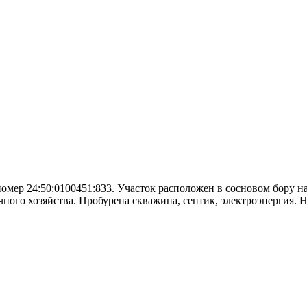
номер 24:50:0100451:833. Участок расположен в сосновом бору 
ного хозяйства. Пробурена скважина, септик, электроэнергия. 