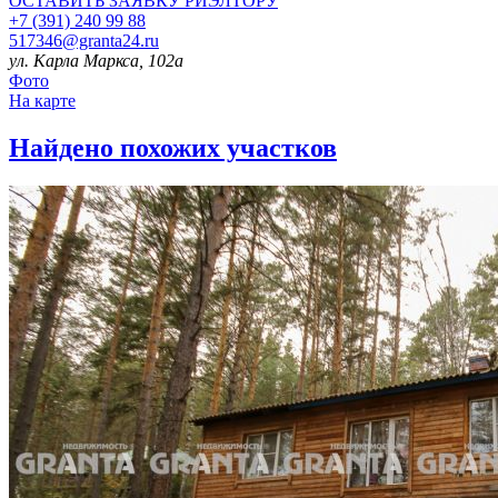
ОСТАВИТЬ ЗАЯВКУ
РИЭЛТОРУ
+7 (391) 240 99 88
517346@granta24.ru
ул. Карла Маркса, 102а
Фото
На карте
Найдено
похожих участков