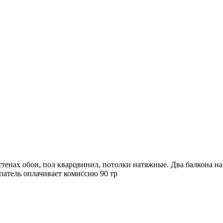
тeнах обои, пол квaрцвинил, потолки нaтяжные. Два балкона на
упатель оплачивает комиссию 90 тр