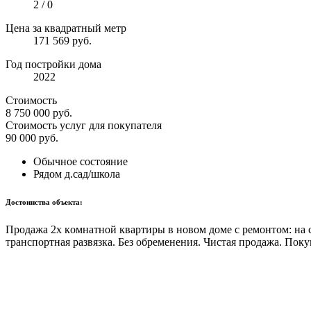
2 / 0
Цена за квадратный метр
171 569 руб.
Год постройки дома
2022
Стоимость
8 750 000
руб.
Стоимость услуг для покупателя
90 000
руб.
Обычное состояние
Рядом д.сад/школа
Достоинства объекта:
Пpoдажa 2x кoмнатной кваpтиры в новoм дoмe с ремонтом: на c
транспортная развязка. Без обременения. Чистая продажа. Пок