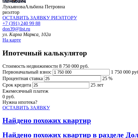
Лукьянова
Альбина Петровна
риэлтор
ОСТАВИТЬ ЗАЯВКУ
РИЭЛТОРУ
+7 (391) 240 99 88
don39@list.ru
ул. Карла Маркса, 102а
На карте
Ипотечный калькулятор
Стоимость недвижимости
8 750 000 руб.
Первоначальный взнос
1 750 000
ру
Процентная ставка
25
%
Срок кредита
25
лет
Ежемесячный платеж
0
руб.
Нужна ипотека?
ОСТАВИТЬ ЗАЯВКУ
Найдено
похожих квартир
Найдено
похожих квартир в разделе До