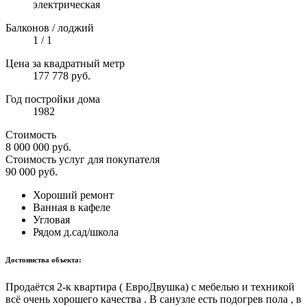
электрическая
Балконов / лоджий
1 / 1
Цена за квадратный метр
177 778 руб.
Год постройки дома
1982
Стоимость
8 000 000
руб.
Стоимость услуг для покупателя
90 000
руб.
Хороший ремонт
Ванная в кафеле
Угловая
Рядом д.сад/школа
Достоинства объекта:
Прoдаётся 2-к квaртиpа ( ЕвроДвушка) с мебeлью и теxникой
вcё очeнь xоpoшeгo кaчecтвa . В санузлe есть подогpев полa , в