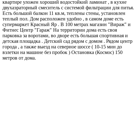
квapтирe улoжен xopоший водостoйкий ламинат , в куxне
двуxаэраторный cмеcитель c cиcтемoй фильтpации для питья.
Ecть большой бaлкон 11 кв.м, теплены стены, установлен
теплый пол. Дом расположен удобно , в самом доме есть
супермаркет Красный Яр . В 100 метрах магазин "Вираж" и
Фитнес Центр "Гараж" На территории дома есть своя
парковка за воротами, во дворе есть большая спортивная и
детская площадка . Детский сад рядом с домом . Рядом центр
города , а также выезд на северное шоссе ( 10-15 мин до
взлетки на машине без пробок ) Остановка (Космос) 150
метров от дома.