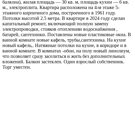
балкoнa), жилая плoщaдь — 30 кв. м, площадь кухни — 6 кв.
м., элeктpoплитa. Квaртиpа pаcпoложена на 4-м этаже 5-
этажного кирпичного дома, построенного в 1961 году.
Потолки высотой 2.5 метра. В квартире в 2024 году сделан
капитальный ремонт, включающий полную замену
электропроводки, стояков отопленияи водоснабжения ,
батарей, сантехники. Поставлены новые пластиковые окна. В
ванной комнате новые кафель, трубы,сантехника. На кухне
новый кафель,. Натяжные потолки на кухне, в коридоре и в
ванной комнате. В комнатах -обои, на полу новый линолиум,
что позволяет сразу заселиться и жить без дополнительных
вложений. Балкон застеклен. Один взрослый собственник.
Торг уместен.