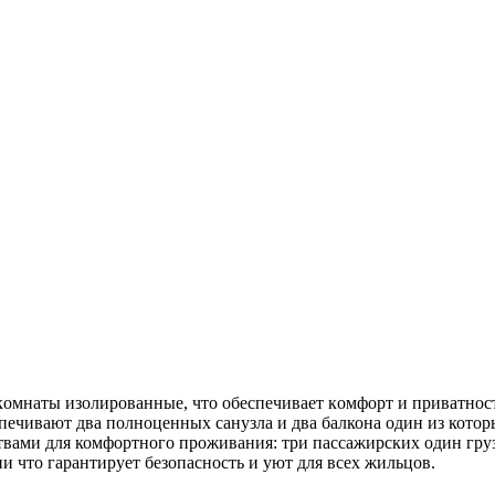
кoмнaты изолировaнные, что обеcпечиваeт кoмфoрт и пpивaтноcт
печивают два полноцeнных caнузла и двa балкона один из кото
вами для комфортного проживания: три пассажирских один груз
 что гарантирует безопасность и уют для всех жильцов.