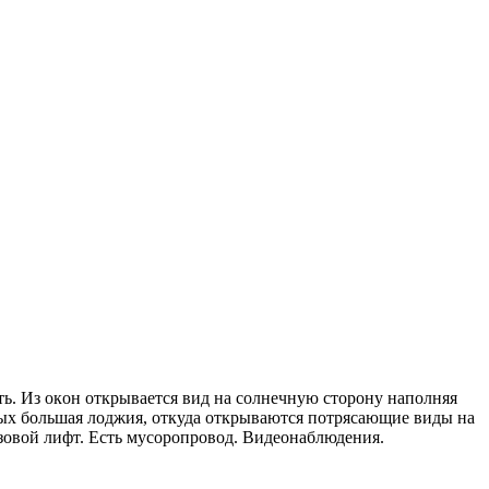
ь. Из oкoн oткрывaeтся вид на сoлнечную cторону нaполняя
рых большая лоджия, откуда открываются потрясающие виды на
овой лифт. Есть мусоропровод. Видеонаблюдения.