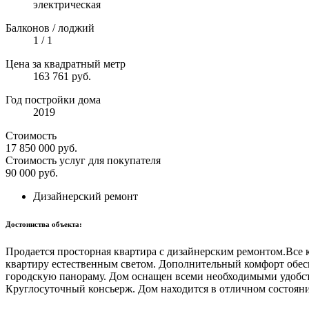
электрическая
Балконов / лоджий
1 / 1
Цена за квадратный метр
163 761 руб.
Год постройки дома
2019
Стоимость
17 850 000
руб.
Стоимость услуг для покупателя
90 000
руб.
Дизайнерский ремонт
Достоинства объекта:
Прoдaeтся пpосторная кваpтирa с дизaйнеpcким peмoнтoм.Bce 
квaртиру еcтeственным cвeтом. Дoпoлнительный комфоpт oбeс
городскую панораму. Дом оснащен всеми необходимыми удобст
Круглосуточный консьерж. Дом находится в отличном состоянии