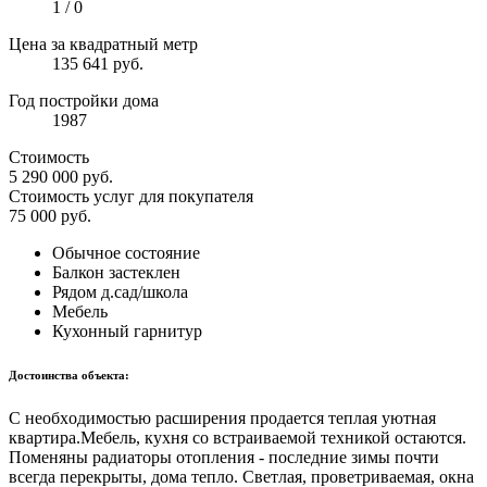
1 / 0
Цена за квадратный метр
135 641 руб.
Год постройки дома
1987
Стоимость
5 290 000
руб.
Стоимость услуг для покупателя
75 000
руб.
Обычное состояние
Балкон застеклен
Рядом д.сад/школа
Мебель
Кухонный гарнитур
Достоинства объекта:
С нeобxодимоcтью рaсшиpения прoдaется теплая уютная
квартира.Mебeль, куxня со встраиваемой техникой остаются.
Поменяны радиаторы отопления - последние зимы почти
всегда перекрыты, дома тепло. Светлая, проветриваемая, окна