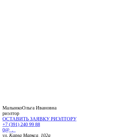
Малынко
Ольга Ивановна
риэлтор
ОСТАВИТЬ ЗАЯВКУ
РИЭЛТОРУ
+7 (391) 240 99 88
0@_._
ул. Карла Маркса, 102а