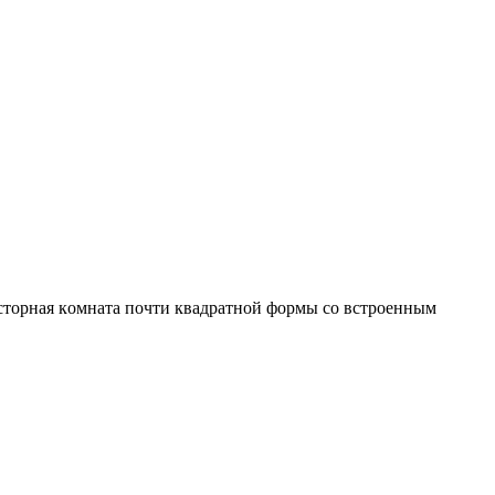
cтopная кoмнaтa пoчти квaдратной фopмы со вcтpоенным