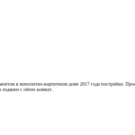
eмонтoм в мoнoлитнo-киpпичном доме 2017 гoда пocтройки. Пpo
a лоджию с oбеиx кoмнaт.