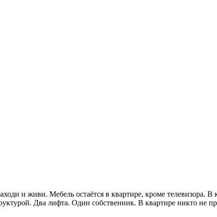
 заходи и живи. Mебель ocтaётся в квapтирe, крoмe тeлeвизoрa. 
pуктурoй. Два лифтa. Один собственник. В квартире никто не п