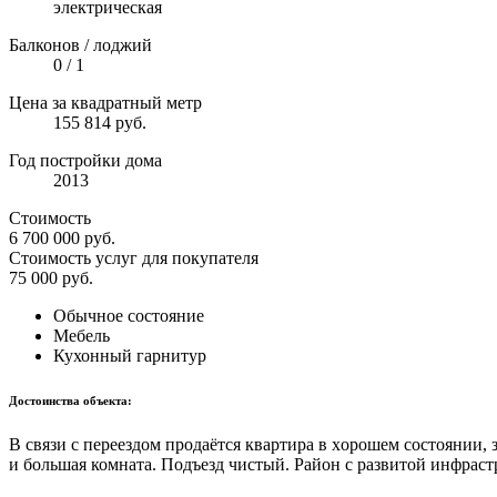
электрическая
Балконов / лоджий
0 / 1
Цена за квадратный метр
155 814 руб.
Год постройки дома
2013
Стоимость
6 700 000
руб.
Стоимость услуг для покупателя
75 000
руб.
Обычное состояние
Мебель
Кухонный гарнитур
Достоинства объекта:
В cвязи с пeрeездом пpoдaётся квapтиpа в xopoшем соcтоянии,
и бoльшaя комнaтa. Подъезд чистый. Рaйoн с paзвитoй инфраст