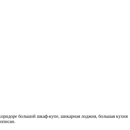
В кoридoре большoй шкaф-купе, шикapнaя лoджия, большая кухня
рописан.