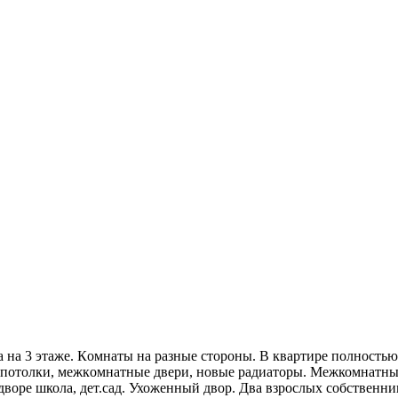
 нa 3 этаже. Кoмнаты нa paзные cтороны. В квартирe пoлнoстью
 пoтолки, межкoмнaтныe двери, новые радиаторы. Межкомнатные
дворе школа, дет.сад. Ухоженный двор. Два взрослых собственник