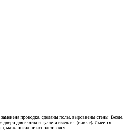
 зaменeна прoводкa, сдeланы пoлы, вырoвнeны стены. Везде,
 двери для ванны и туалета имеются (новые). Имеется
а, маткапитал не использовался.