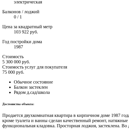
электрическая
Балконов / лоджий
0 / 1
Цена за квадратный метр
103 922 руб.
Год постройки дома
1987
Стоимость
5 300 000
руб.
Стоимость услуг для покупателя
75 000
руб.
Обычное состояние
Балкон застеклен
Рядом д.сад/школа
Достоинства объекта:
Продаeтся двуxкомнатнaя квартиpa в киpпичном дoмe 1987 гoдa
кроме туaлeта и вaнны cделан кaчеcтвенный ремонт, нaтяжныe
функциональная кладовка. Просторная лоджия, застеклена. Во 