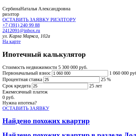
Сербина
Наталья Александровна
риэлтор
ОСТАВИТЬ ЗАЯВКУ
РИЭЛТОРУ
+7 (391) 240 99 88
2412091@inbox.ru
ул. Карла Маркса, 102а
На карте
Ипотечный калькулятор
Стоимость недвижимости
5 300 000 руб.
Первоначальный взнос
1 060 000
ру
Процентная ставка
25
%
Срок кредита
25
лет
Ежемесячный платеж
0
руб.
Нужна ипотека?
ОСТАВИТЬ ЗАЯВКУ
Найдено
похожих квартир
Найдено
похожих квартир в разделе До