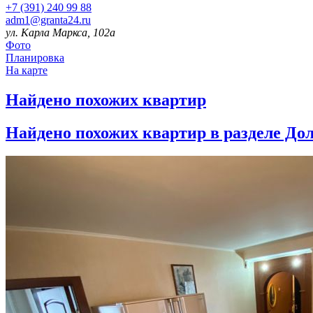
+7 (391) 240 99 88
adm1@granta24.ru
ул. Карла Маркса, 102а
Фото
Планировка
На карте
Найдено
похожих квартир
Найдено
похожих квартир в разделе До