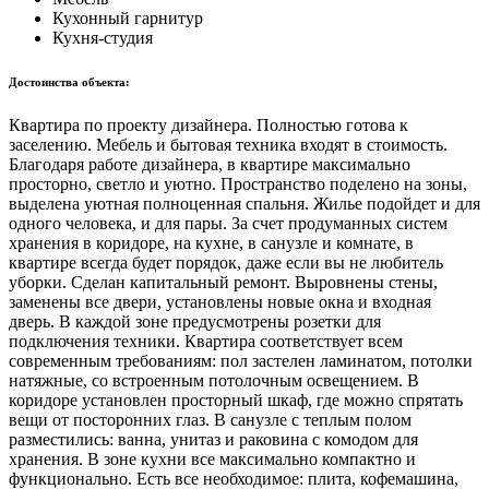
Кухонный гарнитур
Кухня-студия
Достоинства объекта:
Квартира по проекту дизайнера. Полностью готова к
заселению. Мебель и бытовая техника входят в стоимость.
Благодаря работе дизайнера, в квартире максимально
просторно, светло и уютно. Пространство поделено на зоны,
выделена уютная полноценная спальня. Жилье подойдет и для
одного человека, и для пары. За счет продуманных систем
хранения в коридоре, на кухне, в санузле и комнате, в
квартире всегда будет порядок, даже если вы не любитель
уборки. Сделан капитальный ремонт. Выровнены стены,
заменены все двери, установлены новые окна и входная
дверь. В каждой зоне предусмотрены розетки для
подключения техники. Квартира соответствует всем
современным требованиям: пол застелен ламинатом, потолки
натяжные, со встроенным потолочным освещением. В
коридоре установлен просторный шкаф, где можно спрятать
вещи от посторонних глаз. В санузле с теплым полом
разместились: ванна, унитаз и раковина с комодом для
хранения. В зоне кухни все максимально компактно и
функционально. Есть все необходимое: плита, кофемашина,