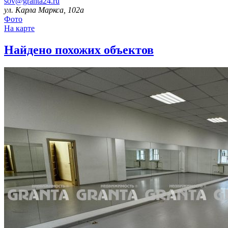
sov@granta24.ru
ул. Карла Маркса, 102а
Фото
На карте
Найдено
похожих объектов